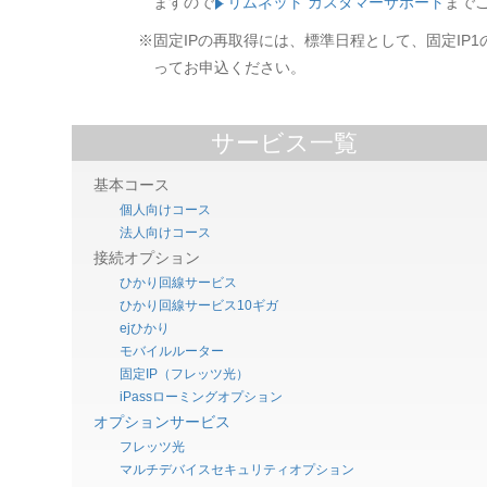
ますので
リムネット カスタマーサポート
まで
※固定IPの再取得には、標準日程として、固定IP
ってお申込ください。
サービス一覧
基本コース
個人向けコース
法人向けコース
接続オプション
ひかり回線サービス
ひかり回線サービス10ギガ
ejひかり
モバイルルーター
固定IP（フレッツ光）
iPassローミングオプション
オプションサービス
フレッツ光
マルチデバイスセキュリティオプション