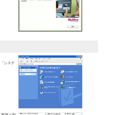
→「システ
、「変更と削